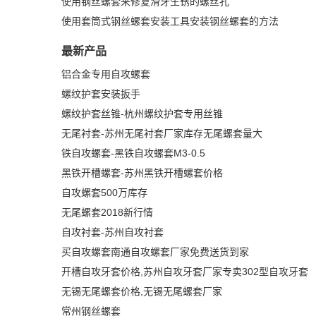
使用钢丝螺套来修复滑牙生锈的螺丝孔
使用套筒式钢丝螺套安装工具安装钢丝螺套的方法
最新产品
铝合金专用自攻螺套
螺纹护套安装扳手
螺纹护套丝锥-杭州螺纹护套专用丝锥
无尾衬套-苏州无尾衬套厂家库存无尾螺套量大
铁自攻螺套-黑铁自攻螺套M3-0.5
黑铁开槽螺套-苏州黑铁开槽螺套价格
自攻螺套500万库存
无尾螺套2018新行情
自攻衬套-苏州自攻衬套
买自攻螺套南通自攻螺套厂家免费送货到家
开槽自攻牙套价格,苏州自攻牙套厂家专卖302型自攻牙套
无锡无尾螺套价格,无锡无尾螺套厂家
常州钢丝螺套