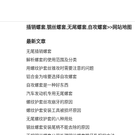
插销螺套,钢丝螺套,无尾螺套,自攻螺套
>>
网站地图
最新文章
无尾插销螺套
解析螺套的使用范围及分类
用螺纹护套丝锥攻时需要注意的问题
铝合金为啥要选择自攻螺套
自攻螺套是一种好东西
汽车发动机专用无尾螺套
螺纹护套丝攻崩牙的原因
螺纹护套安装工具被损坏原因
无尾螺纹护套的八种用处
钢丝螺套安装尾柄不能去除的原因