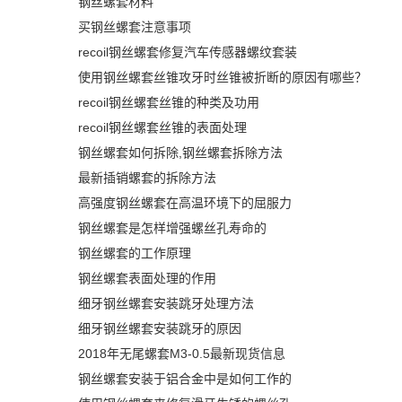
钢丝螺套材料
买钢丝螺套注意事项
recoil钢丝螺套修复汽车传感器螺纹套装
使用钢丝螺套丝锥攻牙时丝锥被折断的原因有哪些？
recoil钢丝螺套丝锥的种类及功用
recoil钢丝螺套丝锥的表面处理
钢丝螺套如何拆除,钢丝螺套拆除方法
最新插销螺套的拆除方法
高强度钢丝螺套在高温环境下的屈服力
钢丝螺套是怎样增强螺丝孔寿命的
钢丝螺套的工作原理
钢丝螺套表面处理的作用
细牙钢丝螺套安装跳牙处理方法
细牙钢丝螺套安装跳牙的原因
2018年无尾螺套M3-0.5最新现货信息
钢丝螺套安装于铝合金中是如何工作的