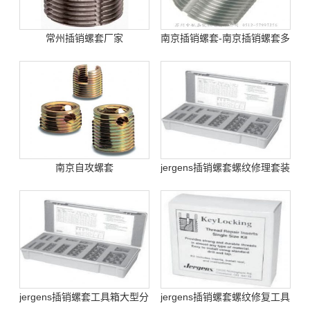
常州插销螺套厂家
南京插销螺套-南京插销螺套多
少钱
南京自攻螺套
jergens插销螺套螺纹修理套装
小型分类
jergens插销螺套工具箱大型分
jergens插销螺套螺纹修复工具