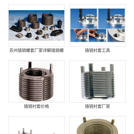
类
箱
苏州插销螺套厂家详解插销螺
插销衬套工具
套工具的使用
插销衬套价格
插销衬套厂家