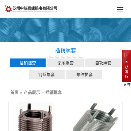
Toggl
navig
插销螺套
插销螺套
无尾螺套
自攻螺套
钢丝螺套
螺纹护套
首页
»
产品展示
»
插销螺套