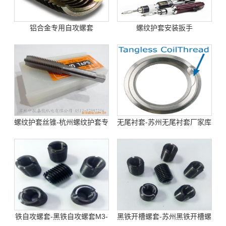
铝合金专用自攻螺套
螺纹护套安装扳手
螺纹护套丝锥-杭州螺纹护套专
无尾衬套-苏州无尾衬套厂家库
用丝锥
存无尾螺套量大
铁自攻螺套-黑铁自攻螺套M3-
黑铁开槽螺套-苏州黑铁开槽螺