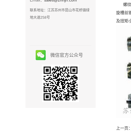
Email
：
sales@zhhjn.com
螺纹护
联系地址：江苏苏州市昆山市花桥镇绿
旋槽丝
地大道258号
及扭矩
微信官方公众号
上一页